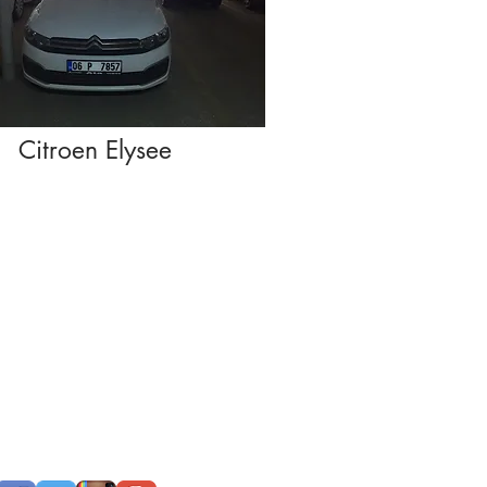
Citroen Elysee
TEL : 0 (850) 305 09 05
GSM +90 533 068 58 58
bilgi@arcturizm.com