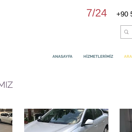
7/24
+90 
ankara şoförlü araç kiralama
ANASAYFA
HİZMETLERİMİZ
ARA
MIZ