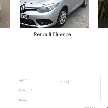
Renault Fluence
 5/A
. NO:28
UL
Cad.