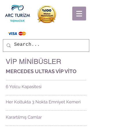
ankara şoförlü araç
kiralama
VİP MİNİBÜSLER
MERCEDES ULTRAS VİP VİTO
6 Yolcu Kapasitesi
Her Koltukta 3 Nokta Emniyet Kemeri
Karartılmış Camlar