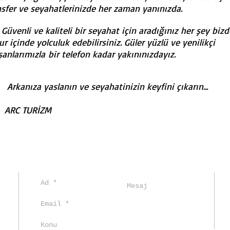
nsfer ve seyahatlerinizde her zaman yanınızda.
enli ve kaliteli bir seyahat için aradığınız her şey bizd
r içinde yolculuk edebilirsiniz. Güler yüzlü ve yenilikçi
şanlarımızla bir telefon kadar yakınınızdayız.
anıza yaslanın ve seyahatinizin keyfini çıkarın...
C TURİZM
ç, şoförlü araç kiralama, şoförlü araç kiralama ankara, şöförlü araba kiralama, şöförlü araba kiralama ankara, ankara transfer, havaalanı transfer, transfer, havalimanı transferi ankara, kayak merkezleri transferi, ankara istanbul sürücülü araç, m
rası şöförlü araç kiralama fiyatları, şöförlü araç kiralama fiyatları, transfer fiyatları, şehirlerarası sürücülü araç kiralama fiyatları, şehirlerarası minibüs fiyatları, şöförlü minibüs kiralama fiyatları, otobüs kiralama fiyatları, ankara izmir minibüs 
transfer, ankara abant minibüs kiralama, abant transfer, gelin arabası kiralama, düğün arabası kiralama ankara, düğün arabası vito kiralama, e class kiralama ankara, sürücülü e class kiralama, lüks araç kiralama ankara, şehirler arası ulaşım, şöförlü ar
, transfer, havalimanı transferi ankara, kayak merkezleri transferi, ankara istanbul sürücülü araç, minibüs kiralama, otobüs kiralama, minibüs kiralama ankara, otobüs kiralama ankara, tamgün araç kiralama, şehirlerarası araç kiralama, şehirlerarası s
ibüs fiyatları, şöförlü minibüs kiralama fiyatları, otobüs kiralama fiyatları, ankara izmir minibüs kiralama, ankara antalya minibüs kiralama fiyatları, vito kiralama, vito kiralama ankara, sürücülü vito kiralama, şöförlü vito kiralama, şehirler arası mi
alama ankara, sürücülü e class kiralama, lüks araç kiralama ankara, şehirler arası ulaşım​, şöförlü araç kiralama, şöförlü araç kiralama ankara, sürüclü araç kiralama, sürücülü araç kiralama ankara, sürücülü araç, şöförlü araç, şoförlü araç kiralama,
ma ankara, otobüs kiralama ankara, tamgün araç kiralama, şehirlerarası araç kiralama, şehirlerarası sürücülü araç kiralama, şehirlerarası şöförlü araç kiralama, şehirlerarası transfer, şehirlerarası şöför, şehirlerarası şöförlü araç kiralama fiyatları, şö
 vito kiralama, vito kiralama ankara, sürücülü vito kiralama, şöförlü vito kiralama, şehirler arası minibüs kiralama, şehirler arası otobüs kiralama, şehirler arası şöförlü araç kiralama, kartalkaya transfer, ankara bolu transfer, ankara abant minibüs 
 5/A
. NO:28
UL