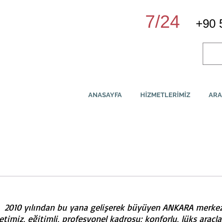
7/24
+90 
ankara şoförlü araç kiralama
ANASAYFA
HİZMETLERİMİZ
ARA
10 yılından bu yana gelişerek büyüyen ANKARA merkez
etimiz, eğitimli, profesyonel kadrosu; konforlu, lüks araçlar